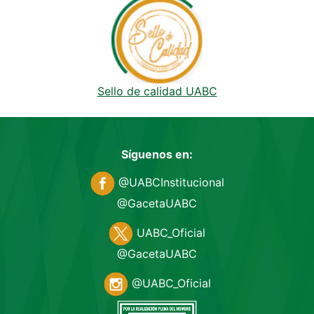
Sello de calidad UABC
Síguenos en:
@UABCInstitucional
@GacetaUABC
UABC_Oficial
@GacetaUABC
@UABC_Oficial