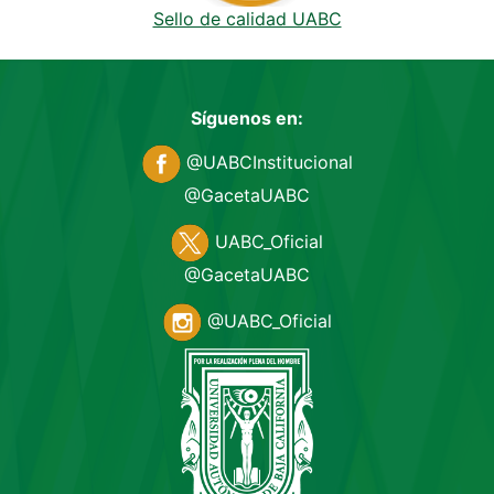
Sello de calidad UABC
Síguenos en:
@UABCInstitucional
@GacetaUABC
UABC_Oficial
@GacetaUABC
@UABC_Oficial