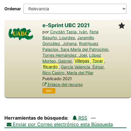
Ordenar
e-Sprint UBC 2021
por
Coydán Tapia, Iván
,
Feria
Basurto, Lourdes
,
Jaramillo
González, Johana
,
Rodríguez
Palacios, Sara María del Patrocinio
,
Torres Hernández, Joel
,
López
Morteo, Gabriel
,
Villegas
Tovar
,
Ricardo
,
García Valencia, Édgar
,
Rico Castro, María del Pilar
Publicado 2021
Enlace del recurso
text
Herramientas de búsqueda:
RSS
—
Enviar por Correo electrónico esta Búsqueda